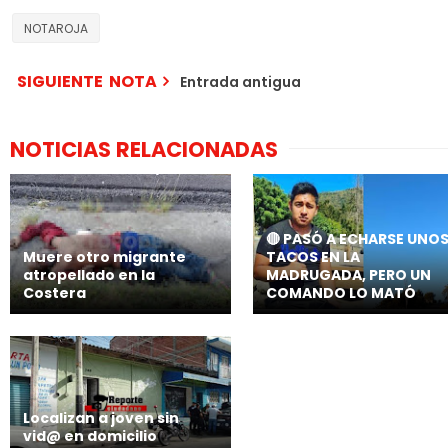
NOTAROJA
SIGUIENTE NOTA
Entrada antigua
NOTICIAS RELACIONADAS
🔴 PASÓ A ECHARSE UNO
Muere otro migrante
TACOS EN LA
atropellado en la
MADRUGADA, PERO UN
Costera
COMANDO LO MATÓ
Localizan a joven sin
vid@ en domicilio