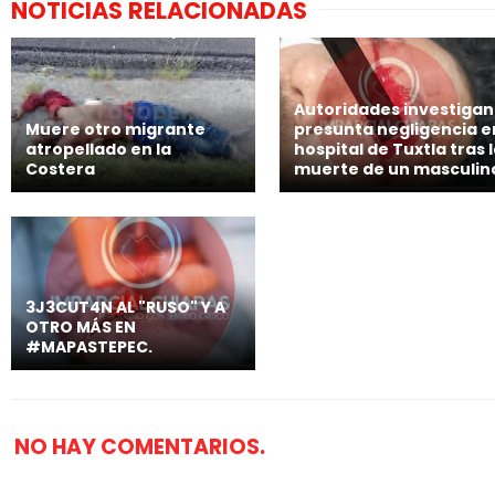
NOTICIAS RELACIONADAS
Autoridades investigan
Muere otro migrante
presunta negligencia e
atropellado en la
hospital de Tuxtla tras 
Costera
muerte de un masculin
3J3CUT4N AL "RUSO" Y A
OTRO MÁS EN
#MAPASTEPEC.
NO HAY COMENTARIOS.