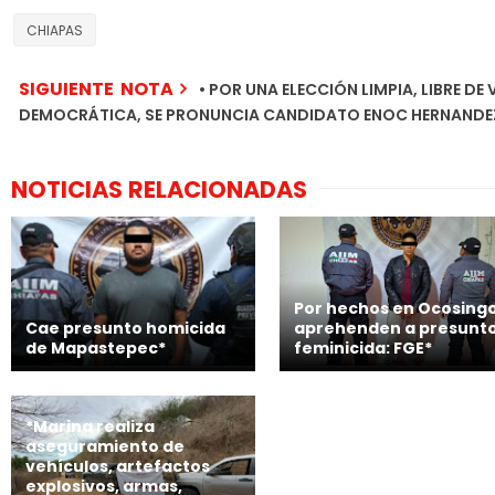
CHIAPAS
SIGUIENTE NOTA
• POR UNA ELECCIÓN LIMPIA, LIBRE DE 
DEMOCRÁTICA, SE PRONUNCIA CANDIDATO ENOC HERNANDE
NOTICIAS RELACIONADAS
Por hechos en Ocosingo
Cae presunto homicida
aprehenden a presunt
de Mapastepec*
feminicida: FGE*
*Marina realiza
aseguramiento de
vehículos, artefactos
explosivos, armas,