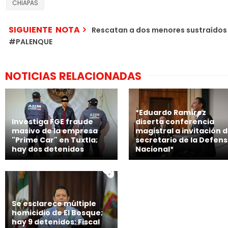
CHIAPAS
SIGUIENTE NOTA
Rescatan a dos menores sustraídos 
#PALENQUE
NOTICIAS RELACIONADAS
*Eduardo Ramírez
Investiga FGE fraude
diserta conferencia
masivo de la empresa
magistral a invitación d
"Prime Car" en Tuxtla;
secretario de la Defen
hay dos detenidos
Nacional*
Se esclarece múltiple
homicidio de El Bosque;
hay 9 detenidos: Fiscal