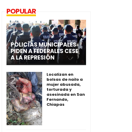
POPULAR
POLICÍAS MUNICIPALES
PIDEN A FEDERALES CESE
A LA REPRESIÓN
Localizan en
bolsas de nailo a
mujer abusada,
torturada y
asesinada en San
Fernando,
Chiapas