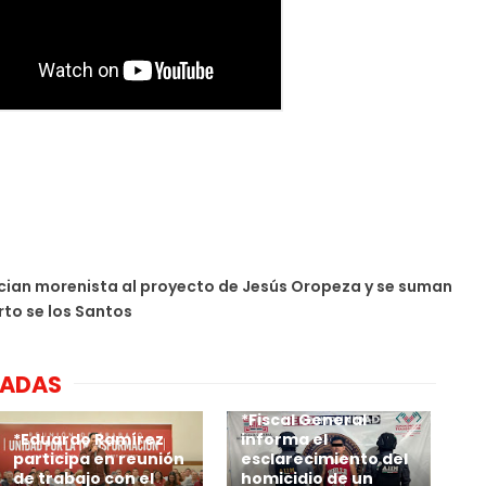
ian morenista al proyecto de Jesús Oropeza y se suman
rto se los Santos
NADAS
*Fiscal General
*Eduardo Ramírez
informa el
participa en reunión
esclarecimiento del
de trabajo con el
homicidio de un