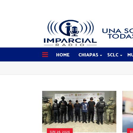
HOME
CHIAPAS
SCLC
MU
JUN 26, 2026
J