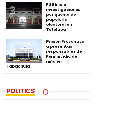
FGE inicia
investigaciones
por quema de
papelería
electoral en
Totolapa
Prisión Preventiva
a presuntas
responsables de
Feminicidio de
niña en
Tapachula
POLITICS