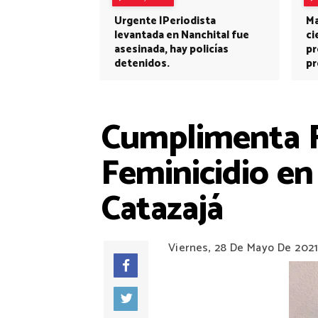
Urgente |Periodista
Ma
levantada en Nanchital fue
ci
asesinada, hay policías
pr
detenidos.
pr
Cumplimenta F
Feminicidio en
Catazajá
Viernes, 28 De Mayo De 202