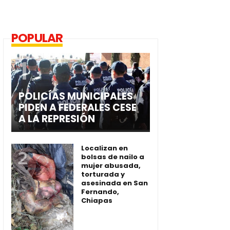
POPULAR
POLICÍAS MUNICIPALES
PIDEN A FEDERALES CESE
A LA REPRESIÓN
Localizan en
bolsas de nailo a
mujer abusada,
torturada y
asesinada en San
Fernando,
Chiapas