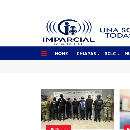
HOME
CHIAPAS
SCLC
MU
JUN 26, 2026
J