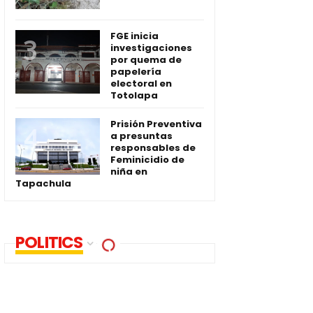
FGE inicia
investigaciones
por quema de
papelería
electoral en
Totolapa
Prisión Preventiva
a presuntas
responsables de
Feminicidio de
niña en
Tapachula
POLITICS