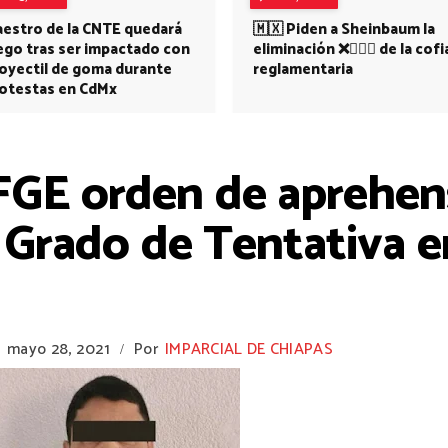
estro de la CNTE quedará
🇲🇽 Piden a Sheinbaum la
ego tras ser impactado con
eliminación ❌👩🏻‍⚕️ de la cofi
oyectil de goma durante
reglamentaria
otestas en CdMx
GE orden de aprehen
 Grado de Tentativa e
1
mayo 28, 2021
Por
IMPARCIAL DE CHIAPAS
/