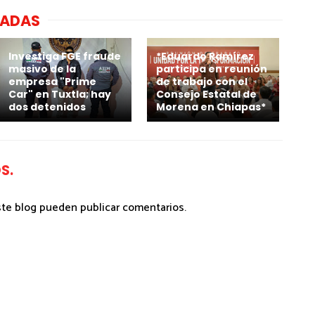
NADAS
Investiga FGE fraude
*Eduardo Ramírez
masivo de la
participa en reunión
empresa "Prime
de trabajo con el
Car" en Tuxtla; hay
Consejo Estatal de
dos detenidos
Morena en Chiapas*
S.
ste blog pueden publicar comentarios.