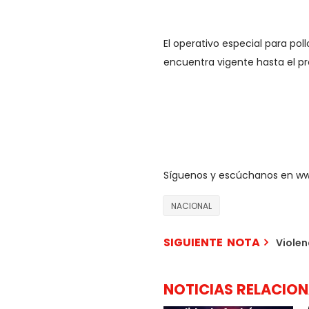
El operativo especial para pollo
encuentra vigente hasta el p
Síguenos y escúchanos en w
NACIONAL
SIGUIENTE NOTA
Violen
NOTICIAS RELACIO
🚨 #ÚltimaHora 🚨 🟤
Morena confirma