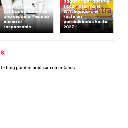
pagados por adeudo
Hallan cámaras
fiscal, informa el
ocultas en baños de
SAT; liquidará el
una escuela; Fiscalía
resto en
busca al
parcialidades hasta
responsable
2027
S.
ste blog pueden publicar comentarios.