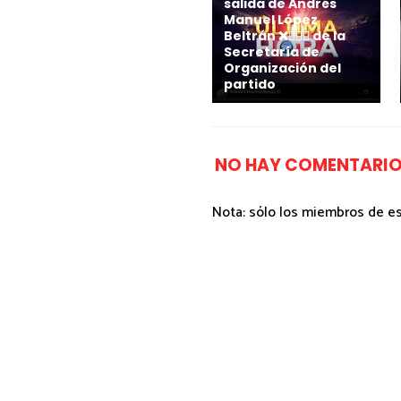
salida de Andrés
Manuel López
Beltrán ❌🙋🏻‍♂️ de la
Secretaría de
Organización del
partido
NO HAY COMENTARIO
Nota: sólo los miembros de e