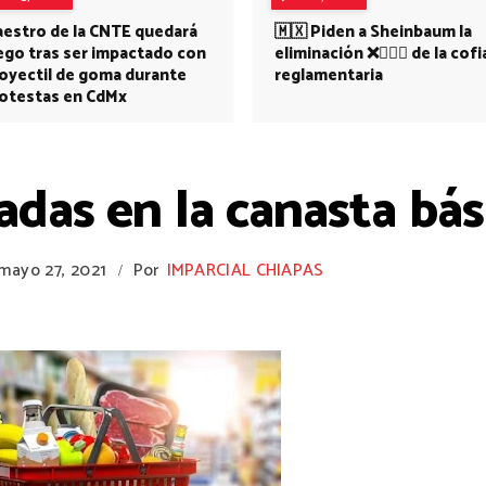
estro de la CNTE quedará
🇲🇽 Piden a Sheinbaum la
ego tras ser impactado con
eliminación ❌👩🏻‍⚕️ de la cofi
oyectil de goma durante
reglamentaria
otestas en CdMx
cadas en la canasta bá
mayo 27, 2021
Por
IMPARCIAL CHIAPAS
/