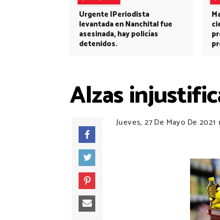
Urgente |Periodista
Ma
levantada en Nanchital fue
ci
asesinada, hay policías
pr
detenidos.
pr
Alzas injustifi
Jueves, 27 De Mayo De 2021