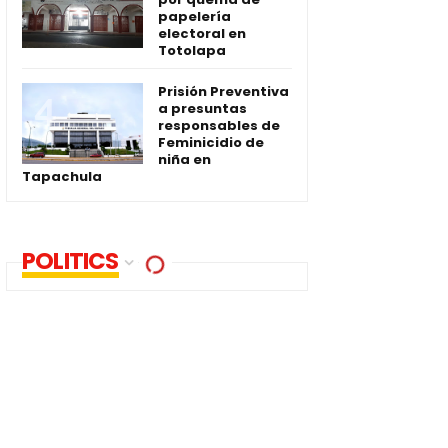
papelería
electoral en
Totolapa
Prisión Preventiva
a presuntas
responsables de
Feminicidio de
niña en
Tapachula
POLITICS