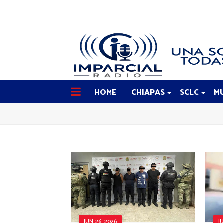
HOME
CHIAPAS
SCLC
MU
JUN 26, 2026
J