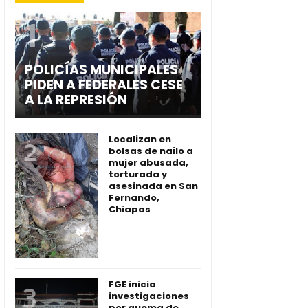
POLICÍAS MUNICIPALES
PIDEN A FEDERALES CESE
A LA REPRESIÓN
Localizan en
bolsas de nailo a
mujer abusada,
torturada y
asesinada en San
Fernando,
Chiapas
FGE inicia
investigaciones
por quema de