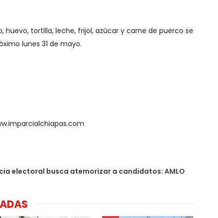
, huevo, tortilla, leche, frijol, azúcar y carne de puerco se
róximo lunes 31 de mayo.
ww.imparcialchiapas.com
cia electoral busca atemorizar a candidatos: AMLO
NADAS
Grupo Elektra suma
casi 14 mil mdp