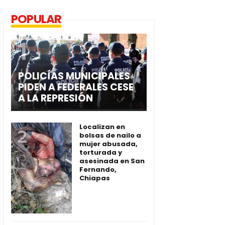
POPULAR
POLICÍAS MUNICIPALES
PIDEN A FEDERALES CESE
A LA REPRESIÓN
Localizan en
bolsas de nailo a
mujer abusada,
torturada y
asesinada en San
Fernando,
Chiapas