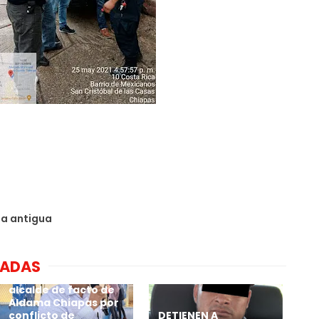
da antigua
NADAS
Por calenturiento 4
millones paga
alcalde de facto de
Aldama Chiapas por
conflicto de
DETIENEN A