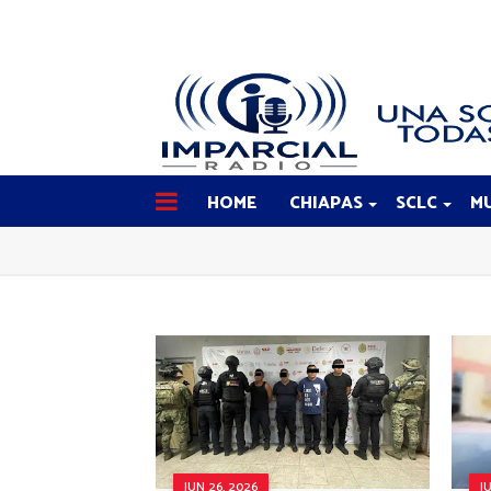
HOME
CHIAPAS
SCLC
MU
JUN 26, 2026
J