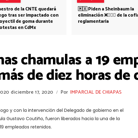
estro de la CNTE quedará
🇲🇽 Piden a Sheinbaum la
ego tras ser impactado con
eliminación ❌👩🏻‍⚕️ de la cofi
oyectil de goma durante
reglamentaria
otestas en CdMx
nas chamulas a 19 em
más de diez horas de 
2020
diciembre 17, 2020
Por
IMPARCIAL DE CHIAPAS
/
logo y con la intervención del Delegado de gobierno en el
a Gustavo Coutiño, fueron liberados hacia la una de la
 19 empleados retenidos.