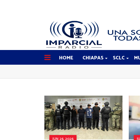
HOME
CHIAPAS
SCLC
MU
JUN 26, 2026
J