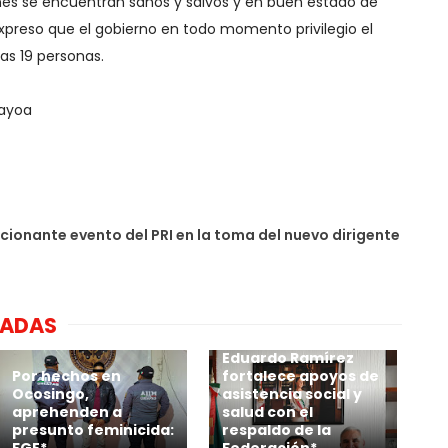
enes se encuentran sanos y salvos y en buen estado de
 expreso que el gobierno en todo momento privilegio el
las 19 personas.
mayoa
ionante evento del PRI en la toma del nuevo dirigente
NADAS
Eduardo Ramírez
Por hechos en
fortalece apoyos de
Ocosingo,
asistencia social y
aprehenden a
salud con el
presunto feminicida:
respaldo de la