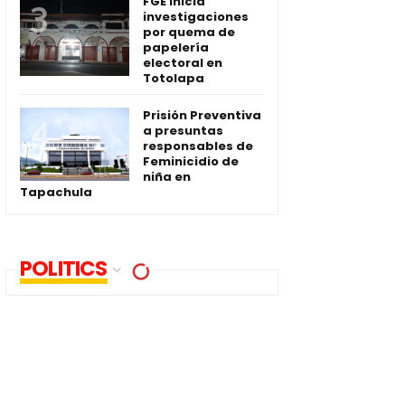
FGE inicia
investigaciones
por quema de
papelería
electoral en
Totolapa
Prisión Preventiva
a presuntas
responsables de
Feminicidio de
niña en
Tapachula
POLITICS