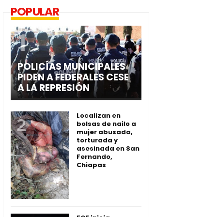
POPULAR
POLICÍAS MUNICIPALES
PIDEN A FEDERALES CESE
A LA REPRESIÓN
Localizan en
bolsas de nailo a
mujer abusada,
torturada y
asesinada en San
Fernando,
Chiapas