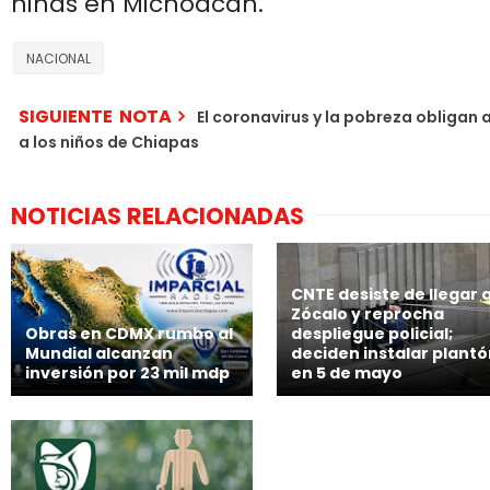
niñas en Michoacán.
NACIONAL
SIGUIENTE NOTA
El coronavirus y la pobreza obligan 
a los niños de Chiapas
NOTICIAS RELACIONADAS
CNTE desiste de llegar a
Zócalo y reprocha
Obras en CDMX rumbo al
despliegue policial;
Mundial alcanzan
deciden instalar plant
inversión por 23 mil mdp
en 5 de mayo