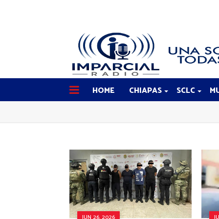
HOME
CHIAPAS
SCLC
MU
JUN 26, 2026
J