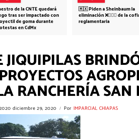
estro de la CNTE quedará
🇲🇽 Piden a Sheinbaum la
ego tras ser impactado con
eliminación ❌👩🏻‍⚕️ de la cofi
oyectil de goma durante
reglamentaria
otestas en CdMx
 JIQUIPILAS BRIND
 PROYECTOS AGROP
 LA RANCHERÍA SAN
 2020
diciembre 29, 2020
Por
IMPARCIAL CHIAPAS
/