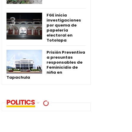
FGE inicia
investigaciones
por quema de
papelería
electoral en
Totolapa
Prisión Preventiva
a presuntas
responsables de
Feminicidio de
niña en
Tapachula
POLITICS