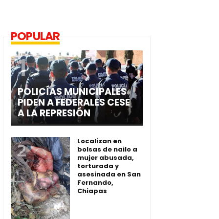
POPULAR
POLICÍAS MUNICIPALES
PIDEN A FEDERALES CESE
A LA REPRESIÓN
Localizan en
bolsas de nailo a
mujer abusada,
torturada y
asesinada en San
Fernando,
Chiapas