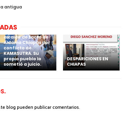
da antigua
NADAS
Por calenturiento 4
millones paga
alcalde de facto de
Aldama Chiapas por
conflicto de
KAMASUTRA. Su
propio pueblo lo
DESPARICIONES EN
sometió a juicio.
CHIAPAS
S.
ste blog pueden publicar comentarios.