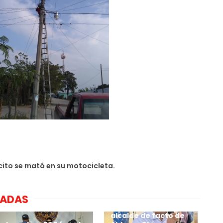
ito se mató en su motocicleta.
NADAS
Por calenturiento 4
millones paga
alcalde de facto de