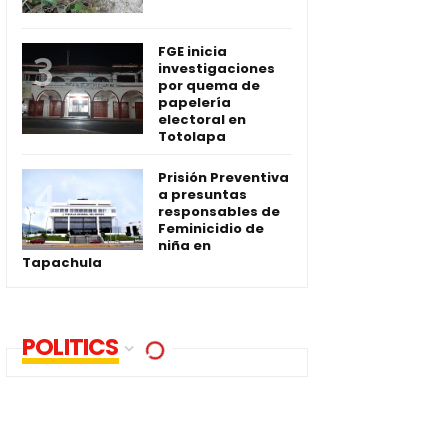
FGE inicia
investigaciones
por quema de
papelería
electoral en
Totolapa
Prisión Preventiva
a presuntas
responsables de
Feminicidio de
niña en
Tapachula
POLITICS