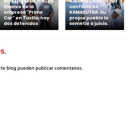
Investiga FGE fraude
Aldama Chiapas por
masivo de la
conflicto de
empresa "Prime
KAMASUTRA. Su
Car" en Tuxtla; hay
propio pueblo lo
dos detenidos
sometió a juicio.
S.
ste blog pueden publicar comentarios.