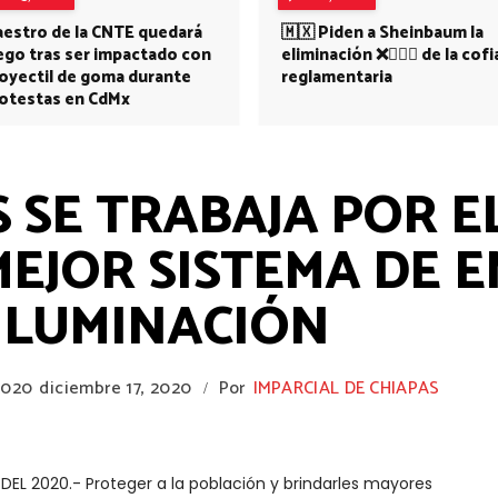
estro de la CNTE quedará
🇲🇽 Piden a Sheinbaum la
ego tras ser impactado con
eliminación ❌👩🏻‍⚕️ de la cofi
oyectil de goma durante
reglamentaria
otestas en CdMx
S SE TRABAJA POR E
EJOR SISTEMA DE E
 ILUMINACIÓN
2020
diciembre 17, 2020
Por
IMPARCIAL DE CHIAPAS
/
 DEL 2020.- Proteger a la población y brindarles mayores