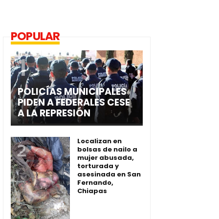
POPULAR
POLICÍAS MUNICIPALES
PIDEN A FEDERALES CESE
A LA REPRESIÓN
Localizan en
bolsas de nailo a
mujer abusada,
torturada y
asesinada en San
Fernando,
Chiapas