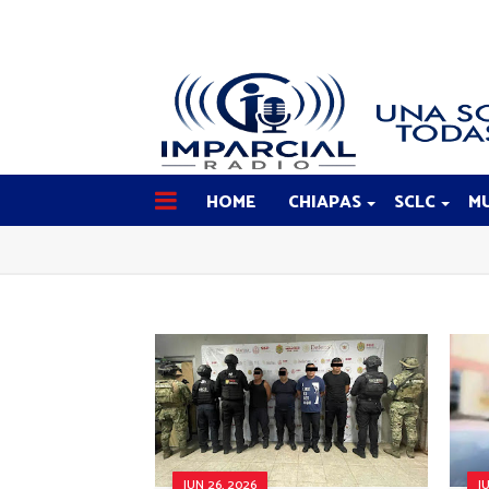
HOME
CHIAPAS
SCLC
MU
JUN 26, 2026
J