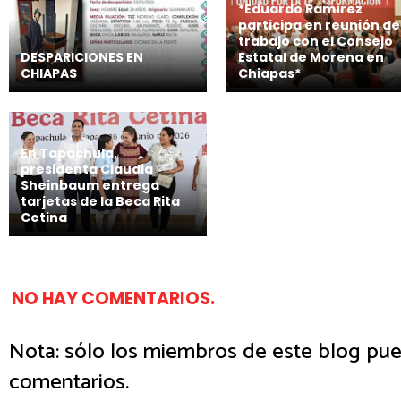
*Eduardo Ramírez
participa en reunión de
trabajo con el Consejo
DESPARICIONES EN
Estatal de Morena en
CHIAPAS
Chiapas*
En Tapachula,
presidenta Claudia
Sheinbaum entrega
tarjetas de la Beca Rita
Cetina
NO HAY COMENTARIOS.
Nota: sólo los miembros de este blog pue
comentarios.