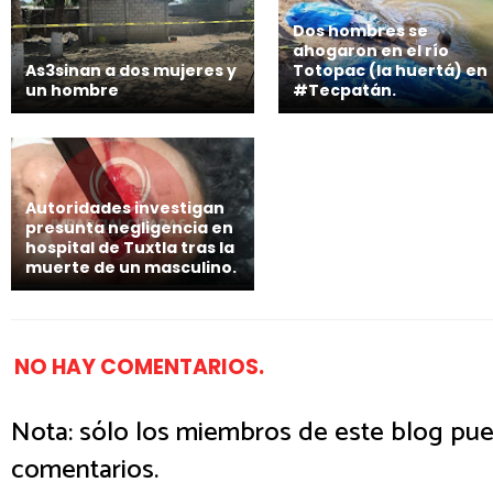
Dos hombres se
ahogaron en el río
As3sinan a dos mujeres y
Totopac (la huertá) en
un hombre
#Tecpatán.
Autoridades investigan
presunta negligencia en
hospital de Tuxtla tras la
muerte de un masculino.
NO HAY COMENTARIOS.
Nota: sólo los miembros de este blog pue
comentarios.