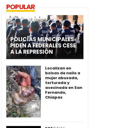
POPULAR
POLICÍAS MUNICIPALES
PIDEN A FEDERALES CESE
A LA REPRESIÓN
Localizan en
bolsas de nailo a
mujer abusada,
torturada y
asesinada en San
Fernando,
Chiapas