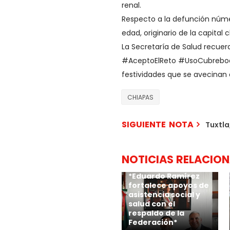
renal.
Respecto a la defunción núme
edad, originario de la capital
La Secretaría de Salud recue
#AceptoElReto #UsoCubreboca
festividades que se avecinan
CHIAPAS
SIGUIENTE NOTA
Tuxtla
NOTICIAS RELACIO
*Eduardo Ramírez
fortalece apoyos de
asistencia social y
salud con el
respaldo de la
Federación*