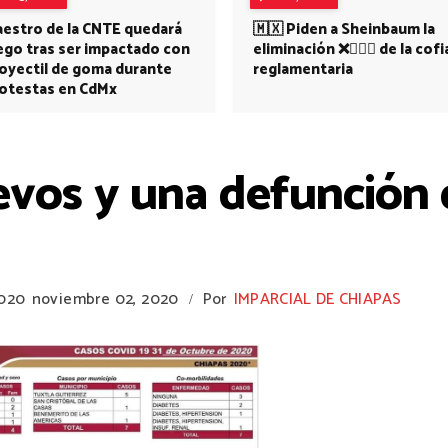
estro de la CNTE quedará
🇲🇽 Piden a Sheinbaum la
ego tras ser impactado con
eliminación ❌👩🏻‍⚕️ de la cofi
oyectil de goma durante
reglamentaria
otestas en CdMx
evos y una defunción 
2020
noviembre 02, 2020
Por
IMPARCIAL DE CHIAPAS
/