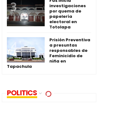
FGE inicia
investigaciones
por quema de
papelería
electoral en
Totolapa
Prisión Preventiva
a presuntas
responsables de
Feminicidio de
niña en
Tapachula
POLITICS