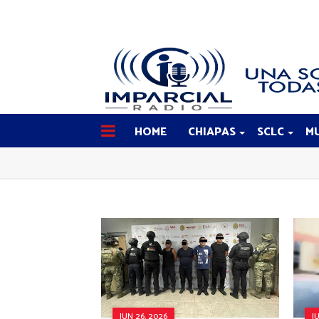
HOME
CHIAPAS
SCLC
MU
JUN 26, 2026
J