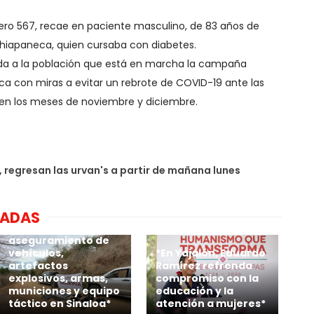
ro 567, recae en paciente masculino, de 83 años de
 chiapaneca, quien cursaba con diabetes.
rda a la población que está en marcha la campaña
 con miras a evitar un rebrote de COVID-19 ante las
 en los meses de noviembre y diciembre.
, regresan las urvan's a partir de mañana lunes
NADAS
*Marina realiza
aseguramiento de
vehículos,
*En Yajalón, Eduardo
artefactos
Ramírez refrenda
explosivos, armas,
compromiso con la
municiones y equipo
educación y la
táctico en Sinaloa*
atención a mujeres*