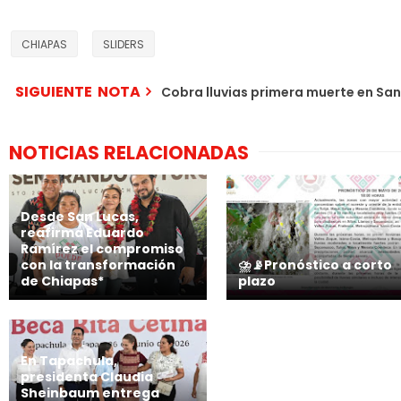
CHIAPAS
SLIDERS
SIGUIENTE NOTA
Cobra lluvias primera muerte en San
NOTICIAS RELACIONADAS
Desde San Lucas,
reafirma Eduardo
Ramírez el compromiso
con la transformación
⛈️📡Pronóstico a corto
de Chiapas*
plazo
En Tapachula,
presidenta Claudia
Sheinbaum entrega