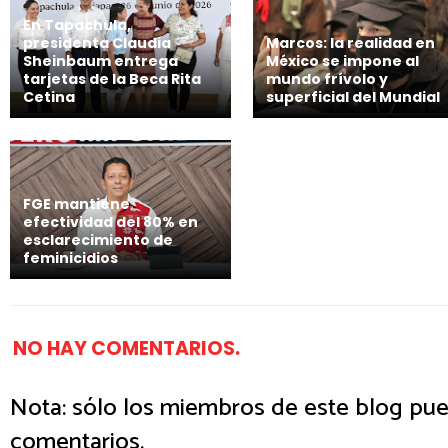
En Tapachula,
presidenta Claudia
Marcos: la realidad en
Sheinbaum entrega
México se impone al
tarjetas de la Beca Rita
mundo frívolo y
Cetina
superficial del Mundial
FGE mantiene
efectividad del 80% en
esclarecimiento de
feminicidios
NO HAY COMENTARIOS.
Nota: sólo los miembros de este blog pue
comentarios.