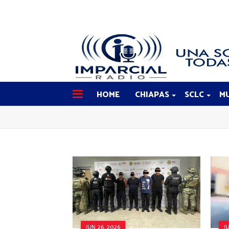
HOME
CHIAPAS
SCLC
MU
JUN 26, 2026
J