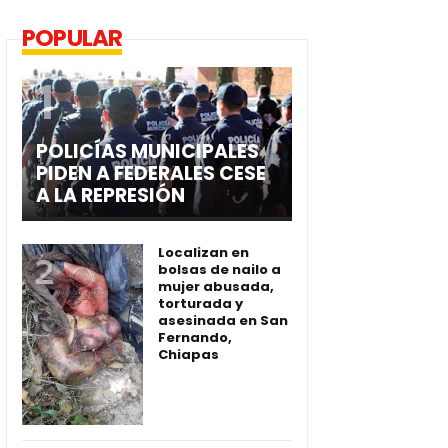
POPULAR
POLICÍAS MUNICIPALES
PIDEN A FEDERALES CESE
A LA REPRESIÓN
Localizan en
bolsas de nailo a
mujer abusada,
torturada y
asesinada en San
Fernando,
Chiapas