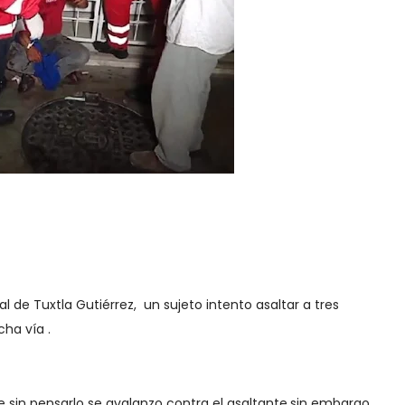
al de Tuxtla Gutiérrez, un sujeto intento asaltar a tres
ha vía .
 sin pensarlo se avalanzo contra el asaltante,sin embargo