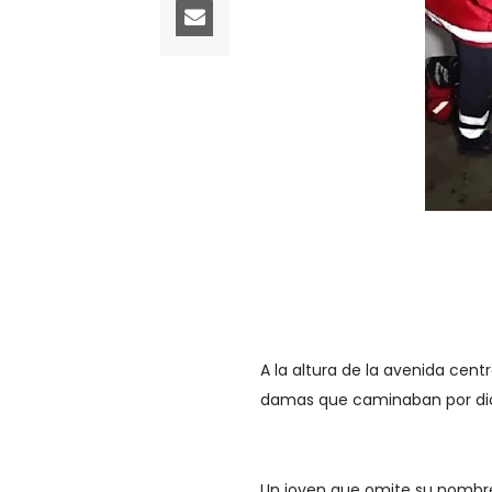
A la altura de la avenida centr
damas que caminaban por dic
Un joven que omite su nombre