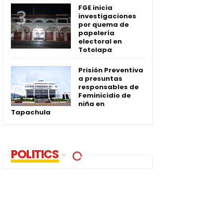
FGE inicia
investigaciones
por quema de
papelería
electoral en
Totolapa
Prisión Preventiva
a presuntas
responsables de
Feminicidio de
niña en
Tapachula
POLITICS