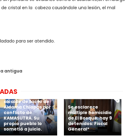
o de cristal en la cabeza causándole una lesión, el mal
sladado para ser atendido.
da antigua
NADAS
Por calenturiento 4
millones paga
alcalde de facto de
Aldama Chiapas por
Se esclarece
conflicto de
múltiple homicidio
KAMASUTRA. Su
de El Bosque; hay 9
propio pueblo lo
detenidos: Fiscal
sometió a juicio.
General*