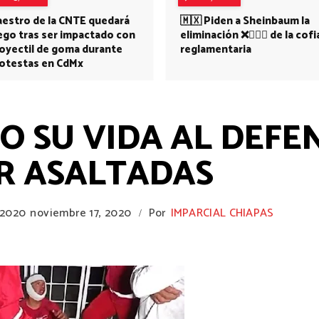
estro de la CNTE quedará
🇲🇽 Piden a Sheinbaum la
ego tras ser impactado con
eliminación ❌👩🏻‍⚕️ de la cofi
oyectil de goma durante
reglamentaria
otestas en CdMx
O SU VIDA AL DEFE
R ASALTADAS
 2020
noviembre 17, 2020
Por
IMPARCIAL CHIAPAS
/