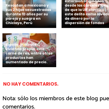
extorsión originadas
Rescatan a mexicana y
desde las cárceles lue
sus 2 hijas secuestradas
de que la UIF clasificó
durante 10 años por su
este delito como lavad
pareja y suegra en
de dinero por la
Chiclayo, Perú
dispersión de fondos
El pollo, jitomate,
vivienda propia, cine,
carne de res, entre otros
productos han
aumentado de precio.
NO HAY COMENTARIOS.
Nota: sólo los miembros de este blog pue
comentarios.