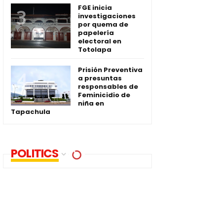
FGE inicia
investigaciones
por quema de
papelería
electoral en
Totolapa
Prisión Preventiva
a presuntas
responsables de
Feminicidio de
niña en
Tapachula
POLITICS