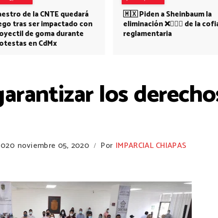
estro de la CNTE quedará
🇲🇽 Piden a Sheinbaum la
ego tras ser impactado con
eliminación ❌👩🏻‍⚕️ de la cofi
oyectil de goma durante
reglamentaria
otestas en CdMx
rantizar los derechos
2020
noviembre 05, 2020
Por
IMPARCIAL CHIAPAS
/