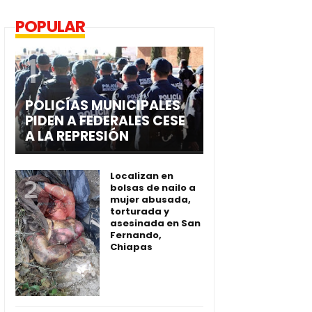
POPULAR
POLICÍAS MUNICIPALES
PIDEN A FEDERALES CESE
A LA REPRESIÓN
Localizan en
bolsas de nailo a
mujer abusada,
torturada y
asesinada en San
Fernando,
Chiapas