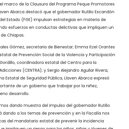
n el marco de la Clausura del Programa Peque Promotores
 Llaven Abarca destacó que el gobernador Rutilio Escandón
 del Estado (FGE) impulsan estrategias en materia de
zando esfuerzos en conductas delictivas que impliquen un
s de Chiapas.
les Gómez, secretaria de Bienestar; Emma Itzel Orantes
statal de Prevención Social de la Violencia y Participación
 Gordillo, coordinadora estatal del Centro para la
dicciones (CENTRA); y Sergio Alejandro Aguilar Rivera,
ema Estatal de Seguridad Pública, Llaven Abarca expresó
tante de un gobierno que trabajar por la niñez,
eno desarrollo.
amos dando muestra del impulso del gobernador Rutilio
 dando a los temas de prevención y en la Fiscalía nos
cas del mandatario estatal de prevenir la incidencia
ue impliquen un riesgo para los niños, niñas y jóvenes de