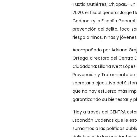
Tuxtla Gutiérrez, Chiapas.- E
2020, el fiscal general Jorge
Cadenas y la Fiscalía General
prevención del delito, focali
riesgo a niños, niñas y jóvene
Acompañado por Adriana Graja
Ortega, directora del Centro E
Ciudadana; Liliana Ivett López
Prevención y Tratamiento en A
secretario ejecutivo del Sist
que no hay esfuerzo más impor
garantizando su bienestar y pl
“Hoy a través del CENTRA est
Escandón Cadenas que le está
sumamos a las políticas públi
delictiva y de las conductas q