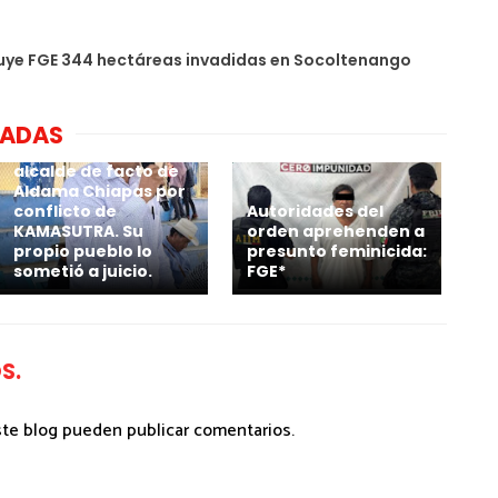
uye FGE 344 hectáreas invadidas en Socoltenango
NADAS
Por calenturiento 4
millones paga
alcalde de facto de
Aldama Chiapas por
conflicto de
Autoridades del
KAMASUTRA. Su
orden aprehenden a
propio pueblo lo
presunto feminicida:
sometió a juicio.
FGE*
S.
ste blog pueden publicar comentarios.