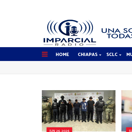
HOME
CHIAPAS
SCLC
MU
JUN 26, 2026
J