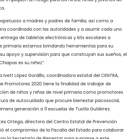
ca.
respetuoso a madres y padres de familia, así como a
ra coordinada con las autoridades y a asumir cada uno
 entrega de tabletas electrónicas y kits escolares a
e primaria estamos brindando herramientas para su
su apoyo y supervisión para que construyan sus sueños, el
hiapas es su niñez”.
na Ivett López Gordillo, coordinadora estatal del CENTRA,
 Promotores 2020 tiene la finalidad de trabajar de
ión de niños y niñas de nivel primaria como promotores
ltura de autocuidado que procure bienestar psicosocial,
imera generación a 11 escuelas de Tuxtla Gutiérrez.
tes Ortega, directora del Centro Estatal de Prevención
ció el compromiso de la Fiscalía del Estado para colaborar
con la Secretaría de Bienestar para sumarse a este