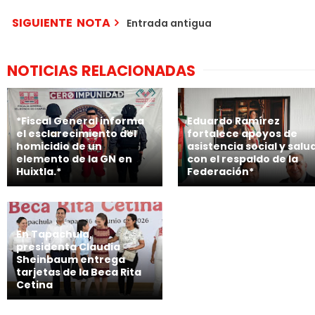
SIGUIENTE NOTA
Entrada antigua
NOTICIAS RELACIONADAS
*Fiscal General informa
Eduardo Ramírez
el esclarecimiento del
fortalece apoyos de
homicidio de un
asistencia social y salu
elemento de la GN en
con el respaldo de la
Huixtla.*
Federación*
En Tapachula,
presidenta Claudia
Sheinbaum entrega
tarjetas de la Beca Rita
Cetina