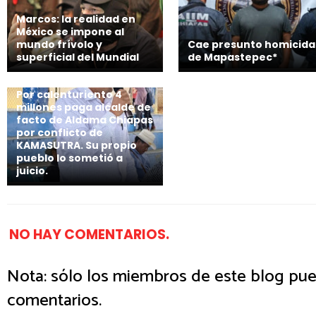
Marcos: la realidad en
México se impone al
mundo frívolo y
Cae presunto homicida
superficial del Mundial
de Mapastepec*
Por calenturiento 4
millones paga alcalde de
facto de Aldama Chiapas
por conflicto de
KAMASUTRA. Su propio
pueblo lo sometió a
juicio.
NO HAY COMENTARIOS.
Nota: sólo los miembros de este blog pue
comentarios.