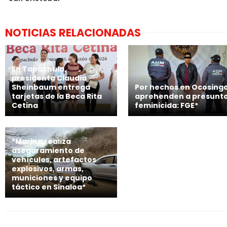
NOTICIAS RELACIONADAS
En Tapachula,
presidenta Claudia
Sheinbaum entrega
Por hechos en Ocosingo
tarjetas de la Beca Rita
aprehenden a presunt
Cetina
feminicida: FGE*
*Marina realiza
aseguramiento de
vehículos, artefactos
explosivos, armas,
municiones y equipo
táctico en Sinaloa*