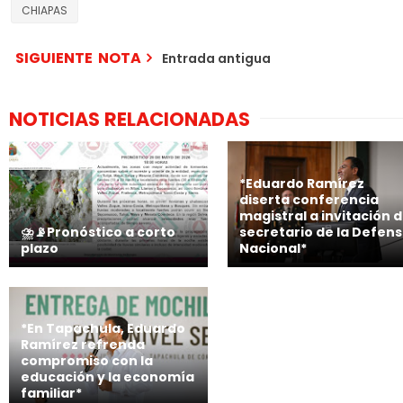
CHIAPAS
SIGUIENTE NOTA
Entrada antigua
NOTICIAS RELACIONADAS
*Eduardo Ramírez
diserta conferencia
magistral a invitación d
⛈️📡Pronóstico a corto
secretario de la Defen
plazo
Nacional*
*En Tapachula, Eduardo
Ramírez refrenda
compromiso con la
educación y la economía
familiar*