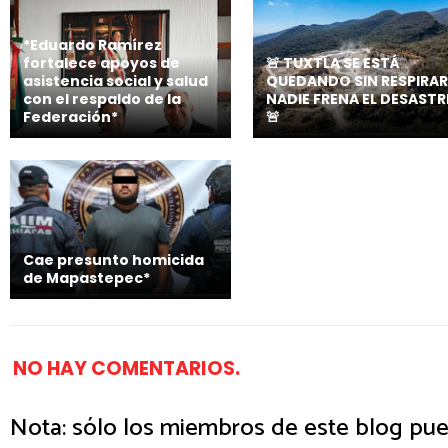
*Eduardo Ramírez
fortalece apoyos de
🚨 TUXTLA SE ESTÁ
asistencia social y salud
QUEDANDO SIN RESPIRAR
con el respaldo de la
NADIE FRENA EL DESASTR
Federación*
🚨
Cae presunto homicida
de Mapastepec*
NO HAY COMENTARIOS.
Nota: sólo los miembros de este blog pue