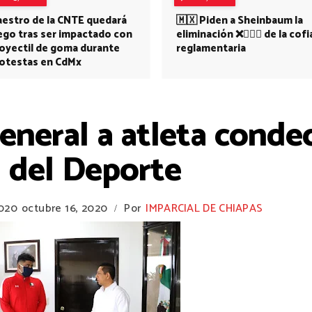
estro de la CNTE quedará
🇲🇽 Piden a Sheinbaum la
ego tras ser impactado con
eliminación ❌👩🏻‍⚕️ de la cofi
oyectil de goma durante
reglamentaria
otestas en CdMx
 general a atleta cond
 del Deporte
2020
octubre 16, 2020
Por
IMPARCIAL DE CHIAPAS
/