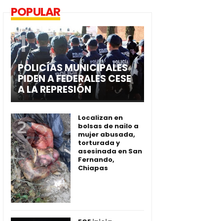
POPULAR
POLICÍAS MUNICIPALES
PIDEN A FEDERALES CESE
A LA REPRESIÓN
Localizan en
bolsas de nailo a
mujer abusada,
torturada y
asesinada en San
Fernando,
Chiapas