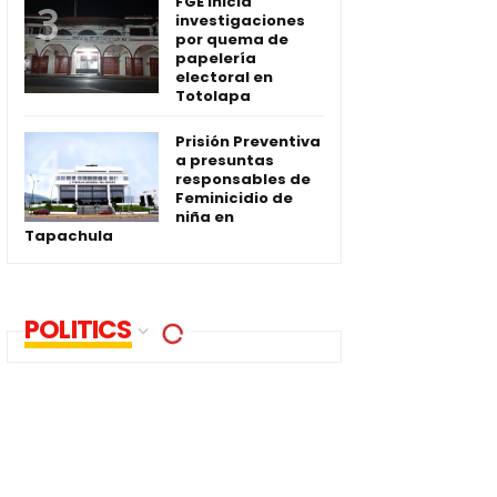
FGE inicia
investigaciones
por quema de
papelería
electoral en
Totolapa
Prisión Preventiva
a presuntas
responsables de
Feminicidio de
niña en
Tapachula
POLITICS