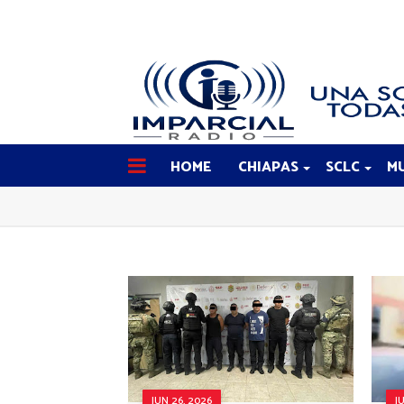
HOME
CHIAPAS
SCLC
MU
JUN 26, 2026
J