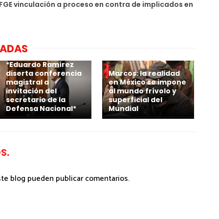
FGE vinculación a proceso en contra de implicados en
NADAS
*Eduardo Ramírez
diserta conferencia
Marcos: la realidad
magistral a
en México se impone
invitación del
al mundo frívolo y
secretario de la
superficial del
Defensa Nacional*
Mundial
S.
ste blog pueden publicar comentarios.