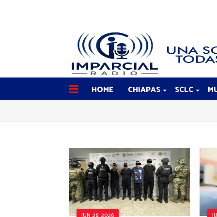
HOME
CHIAPAS
SCLC
MU
JUN 26, 2026
J