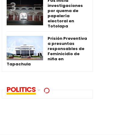
FGE inicia
investigaciones
por quema de
papelería
electoral en
Totolapa
Prisión Preventiva
a presuntas
responsables de
Feminicidio de
niña en
Tapachula
POLITICS