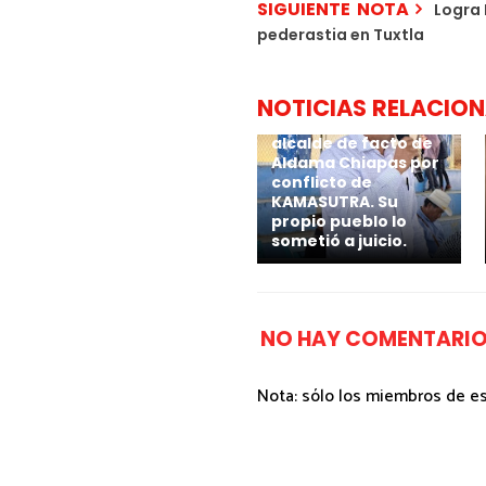
SIGUIENTE NOTA
Logra 
pederastia en Tuxtla
NOTICIAS RELACIO
Por calenturiento 4
millones paga
alcalde de facto de
Aldama Chiapas por
conflicto de
KAMASUTRA. Su
propio pueblo lo
sometió a juicio.
NO HAY COMENTARIO
Nota: sólo los miembros de e