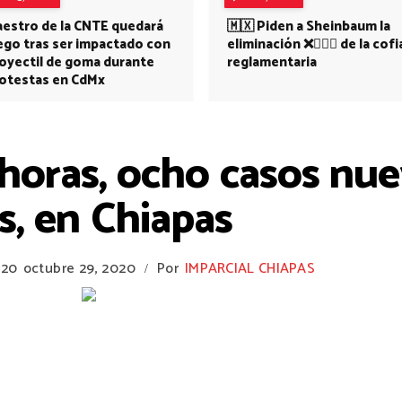
estro de la CNTE quedará
🇲🇽 Piden a Sheinbaum la
ego tras ser impactado con
eliminación ❌👩🏻‍⚕️ de la cofi
oyectil de goma durante
reglamentaria
otestas en CdMx
 horas, ocho casos nu
s, en Chiapas
020
octubre 29, 2020
Por
IMPARCIAL CHIAPAS
/