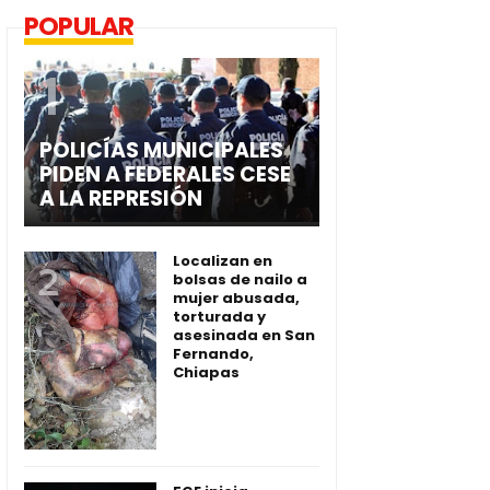
POPULAR
POLICÍAS MUNICIPALES
PIDEN A FEDERALES CESE
A LA REPRESIÓN
Localizan en
bolsas de nailo a
mujer abusada,
torturada y
asesinada en San
Fernando,
Chiapas