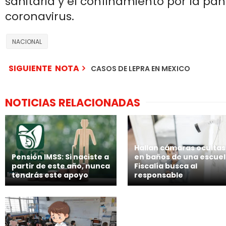
sanitaria y el confinamiento por la pa
coronavirus.
NACIONAL
SIGUIENTE NOTA
CASOS DE LEPRA EN MEXICO
NOTICIAS RELACIONADAS
Hallan cámaras ocultas
Pensión IMSS: Si naciste a
en baños de una escuel
partir de este año, nunca
Fiscalía busca al
tendrás este apoyo
responsable