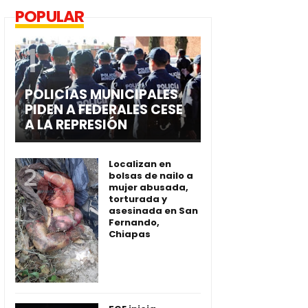
POPULAR
POLICÍAS MUNICIPALES
PIDEN A FEDERALES CESE
A LA REPRESIÓN
Localizan en
bolsas de nailo a
mujer abusada,
torturada y
asesinada en San
Fernando,
Chiapas