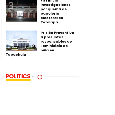
FGE inicia
investigaciones
por quema de
papelería
electoral en
Totolapa
Prisión Preventiva
a presuntas
responsables de
Feminicidio de
niña en
Tapachula
POLITICS