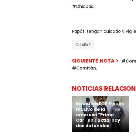
#Chiapas.
Papás, tengan cuidado y vigil
CHIAPAS
SIGUIENTE NOTA
#Compa
#Comitán.
NOTICIAS RELACIO
Investiga FGE fraude
masivo de la
empresa "Prime
Car" en Tuxtla; hay
dos detenidos