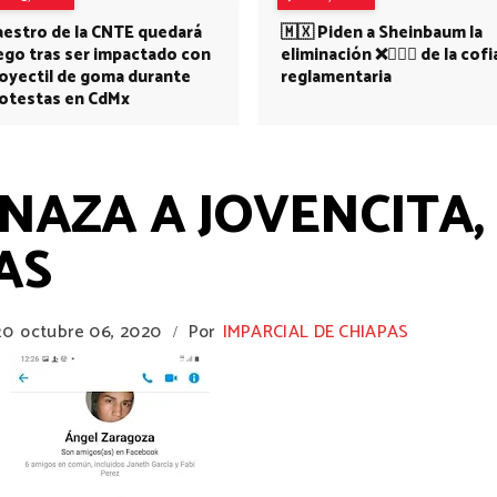
estro de la CNTE quedará
🇲🇽 Piden a Sheinbaum la
ego tras ser impactado con
eliminación ❌👩🏻‍⚕️ de la cofi
oyectil de goma durante
reglamentaria
otestas en CdMx
NAZA A JOVENCITA,
AS
20
octubre 06, 2020
Por
IMPARCIAL DE CHIAPAS
/