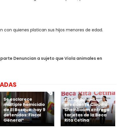
en con quienes platican sus hijos menores de edad.
rte Denuncian a sujeto que Viola animales en
NADAS
Se esclarece
En Tapachula,
múltiple homicidio
presidenta Claudia
de El Bosque; hay 9
Sheinbaum entrega
detenidos: Fiscal
tarjetas de la Beca
General*
Rita Cetina