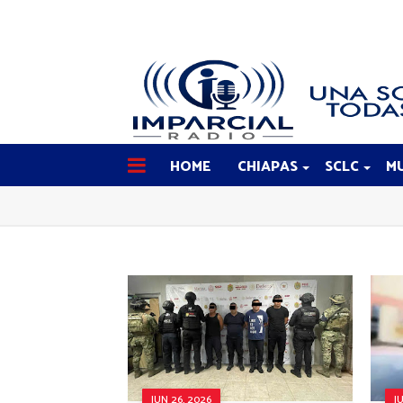
HOME
CHIAPAS
SCLC
MU
JUN 26, 2026
J