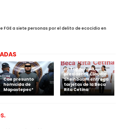
e FGE a siete personas por el delito de ecocidio en
NADAS
En Tapachula,
presidenta Claudia
Cae presunto
Sheinbaum entrega
homicida de
tarjetas de la Beca
Mapastepec*
Rita Cetina
S.