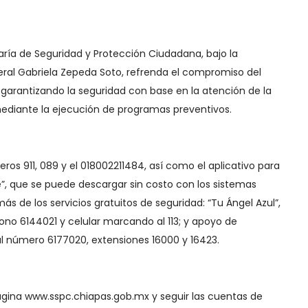
aría de Seguridad y Protección Ciudadana, bajo la
eral Gabriela Zepeda Soto, refrenda el compromiso del
 garantizando la seguridad con base en la atención de la
mediante la ejecución de programas preventivos.
ros 911, 089 y el 018002211484, así como el aplicativo para
e”, que se puede descargar sin costo con los sistemas
ás de los servicios gratuitos de seguridad: “Tu Ángel Azul”,
léfono 6144021 y celular marcando al 113; y apoyo de
l número 6177020, extensiones 16000 y 16423.
 página www.sspc.chiapas.gob.mx y seguir las cuentas de