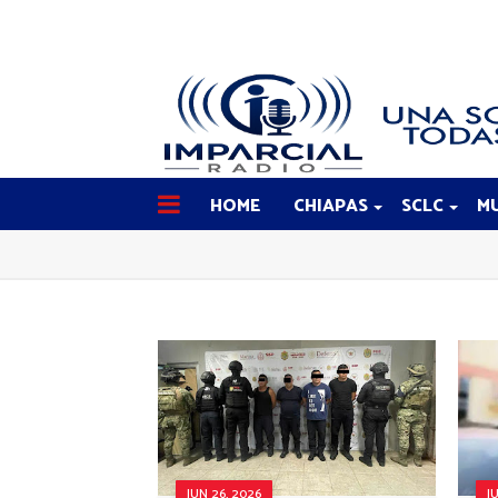
HOME
CHIAPAS
SCLC
MU
JUN 26, 2026
J