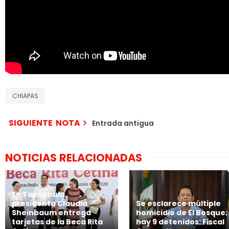
CHIAPAS
SIGUIENTE NOTA
Entrada antigua
NOTICIAS RELACIONADAS
En Tapachula,
presidenta Claudia
Se esclarece múltiple
Sheinbaum entrega
homicidio de El Bosque;
tarjetas de la Beca Rita
hay 9 detenidos: Fiscal