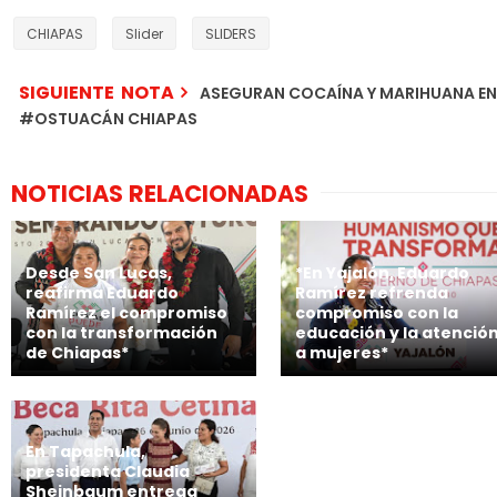
CHIAPAS
Slider
SLIDERS
SIGUIENTE NOTA
ASEGURAN COCAÍNA Y MARIHUANA EN
#OSTUACÁN CHIAPAS
NOTICIAS RELACIONADAS
Desde San Lucas,
*En Yajalón, Eduardo
reafirma Eduardo
Ramírez refrenda
Ramírez el compromiso
compromiso con la
con la transformación
educación y la atenció
de Chiapas*
a mujeres*
En Tapachula,
presidenta Claudia
Sheinbaum entrega