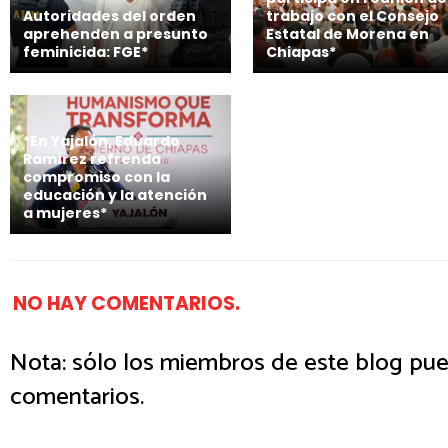
Autoridades del orden
trabajo con el Consejo
aprehenden a presunto
Estatal de Morena en
feminicida: FGE*
Chiapas*
*En Yajalón, Eduardo
Ramírez refrenda
compromiso con la
educación y la atención
a mujeres*
NO HAY COMENTARIOS.
Nota: sólo los miembros de este blog pue
comentarios.