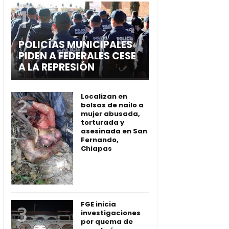
POLICÍAS MUNICIPALES
PIDEN A FEDERALES CESE
A LA REPRESIÓN
Localizan en
bolsas de nailo a
mujer abusada,
torturada y
asesinada en San
Fernando,
Chiapas
FGE inicia
investigaciones
por quema de