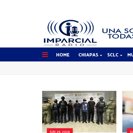
HOME
CHIAPAS
SCLC
MU
JUN 26, 2026
J