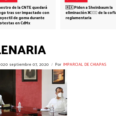
estro de la CNTE quedará
🇲🇽 Piden a Sheinbaum la
ego tras ser impactado con
eliminación ❌👩🏻‍⚕️ de la cofi
oyectil de goma durante
reglamentaria
otestas en CdMx
LENARIA
2020
septiembre 07, 2020
Por
IMPARCIAL DE CHIAPAS
/