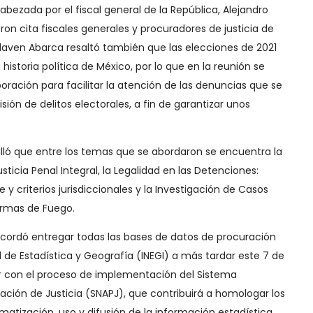
bezada por el fiscal general de la República, Alejandro
ron cita fiscales generales y procuradores de justicia de
 Llaven Abarca resaltó también que las elecciones de 2021
historia política de México, por lo que en la reunión se
oración para facilitar la atención de las denuncias que se
ión de delitos electorales, a fin de garantizar unos
alló que entre los temas que se abordaron se encuentra la
ticia Penal Integral, la Legalidad en las Detenciones:
y criterios jurisdiccionales y la Investigación de Casos
Armas de Fuego.
cordó entregar todas las bases de datos de procuración
al de Estadística y Geografía (INEGI) a más tardar este 7 de
ar con el proceso de implementación del Sistema
ración de Justicia (SNAPJ), que contribuirá a homologar los
matización, uso y difusión de la información estadística