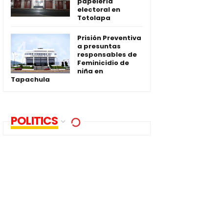
papelería
electoral en
Totolapa
Prisión Preventiva
a presuntas
responsables de
Feminicidio de
niña en
Tapachula
POLITICS