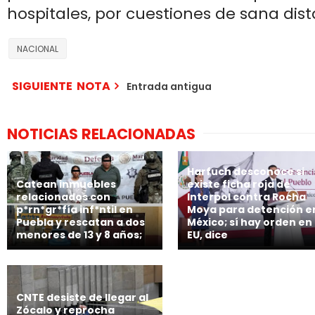
hospitales, por cuestiones de sana dist
NACIONAL
SIGUIENTE NOTA
Entrada antigua
NOTICIAS RELACIONADAS
Harfuch desconoce si
Catean inmuebles
existe ficha roja de
relacionados con
Interpol contra Rocha
p*rn*gr*fía inf*ntil en
Moya para detención e
Puebla y rescatan a dos
México; sí hay orden en
menores de 13 y 8 años;
EU, dice
CNTE desiste de llegar al
Zócalo y reprocha