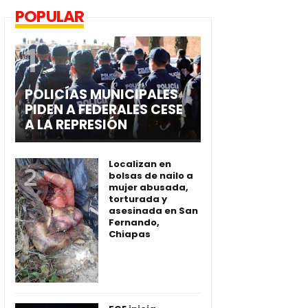
POPULAR
POLICÍAS MUNICIPALES
PIDEN A FEDERALES CESE
A LA REPRESIÓN
Localizan en
bolsas de nailo a
mujer abusada,
torturada y
asesinada en San
Fernando,
Chiapas