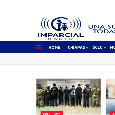
HOME
CHIAPAS
SCLC
MU
JUN 26, 2026
J