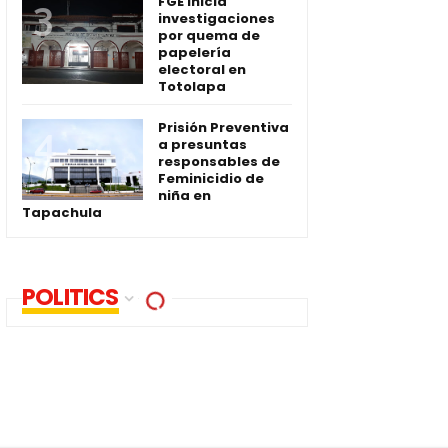
FGE inicia
investigaciones
por quema de
papelería
electoral en
Totolapa
Prisión Preventiva
a presuntas
responsables de
Feminicidio de
niña en
Tapachula
POLITICS