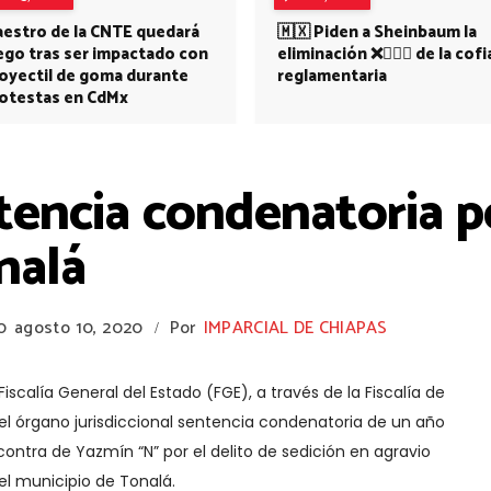
estro de la CNTE quedará
🇲🇽 Piden a Sheinbaum la
ego tras ser impactado con
eliminación ❌👩🏻‍⚕️ de la cofi
oyectil de goma durante
reglamentaria
otestas en CdMx
encia condenatoria po
nalá
0
agosto 10, 2020
Por
IMPARCIAL DE CHIAPAS
/
Fiscalía General del Estado (FGE), a través de la Fiscalía de
del órgano jurisdiccional sentencia condenatoria de un año
ontra de Yazmín “N” por el delito de sedición en agravio
el municipio de Tonalá.