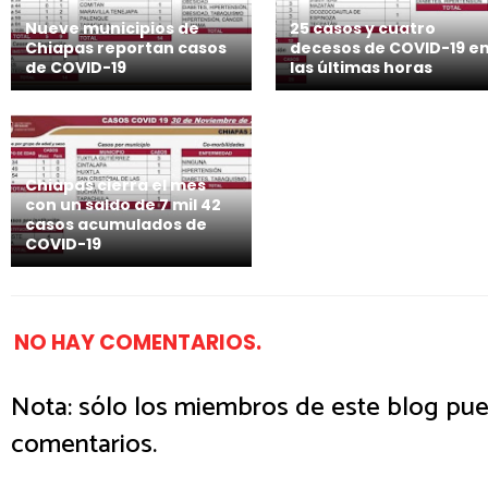
Nueve municipios de
25 casos y cuatro
Chiapas reportan casos
decesos de COVID-19 e
de COVID-19
las últimas horas
Chiapas cierra el mes
con un saldo de 7 mil 42
casos acumulados de
COVID-19
NO HAY COMENTARIOS.
Nota: sólo los miembros de este blog pue
comentarios.