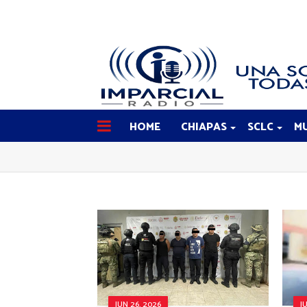
HOME
CHIAPAS
SCLC
MU
JUN 26, 2026
J