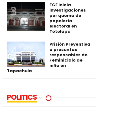
FGE inicia
investigaciones
por quema de
papelería
electoral en
Totolapa
Prisión Preventiva
a presuntas
responsables de
Feminicidio de
niña en
Tapachula
POLITICS