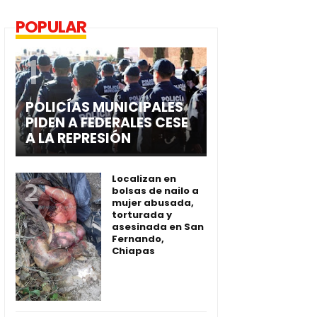
POPULAR
POLICÍAS MUNICIPALES
PIDEN A FEDERALES CESE
A LA REPRESIÓN
Localizan en
bolsas de nailo a
mujer abusada,
torturada y
asesinada en San
Fernando,
Chiapas