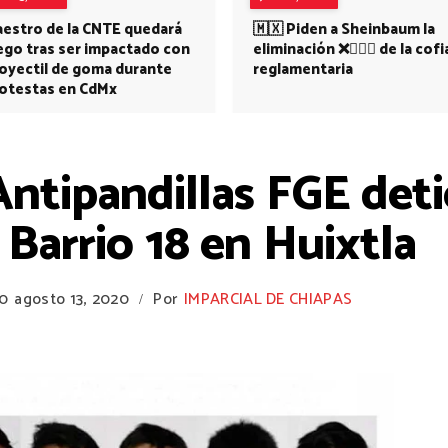
estro de la CNTE quedará
🇲🇽 Piden a Sheinbaum la
ego tras ser impactado con
eliminación ❌👩🏻‍⚕️ de la cofi
oyectil de goma durante
reglamentaria
otestas en CdMx
ntipandillas FGE deti
 Barrio 18 en Huixtla
20
agosto 13, 2020
Por
IMPARCIAL DE CHIAPAS
/