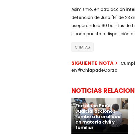
Asimismo, en otra acción inter
detención de Julio "N" de 23 a
asegurándole 60 bolsitas de h
siendo puesto a disposición del
CHIAPAS
SIGUIENTE NOTA
Cumpli
en #ChiapadeCorzo
NOTICIAS RELACIO
Fortalece Poder
Judicial acciones
rumbo a la oralidad
en materia civil y
familiar