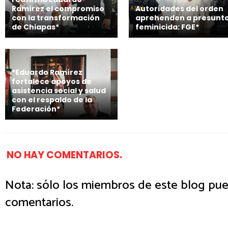
Ramírez el compromiso
Autoridades del orden
con la transformación
aprehenden a presunt
de Chiapas*
feminicida: FGE*
*Eduardo Ramírez
fortalece apoyos de
asistencia social y salud
con el respaldo de la
Federación*
NO HAY COMENTARIOS.
Nota: sólo los miembros de este blog pue
comentarios.