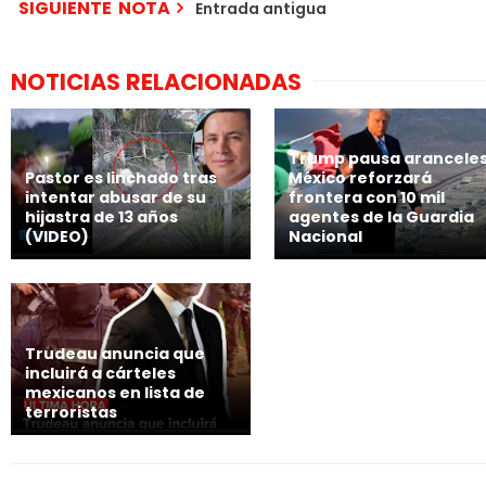
SIGUIENTE NOTA
Entrada antigua
NOTICIAS RELACIONADAS
Trump pausa aranceles
Pastor es linchado tras
México reforzará
intentar abusar de su
frontera con 10 mil
hijastra de 13 años
agentes de la Guardia
(VIDEO)
Nacional
Trudeau anuncia que
incluirá a cárteles
mexicanos en lista de
terroristas