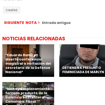
CHIAPAS
SIGUIENTE NOTA
Entrada antigua
NOTICIAS RELACIONADAS
*Eduardo Ramírez
diserta conferencia
magistral a invitación del
secretario de la Defensa
DETIENEN A PRESUNTO
Nacional*
FEMINICIADA DE MARLYN
*No hay desplazamiento
forzado producto de la
violencia en Frontera
Comalapa: Fiscal