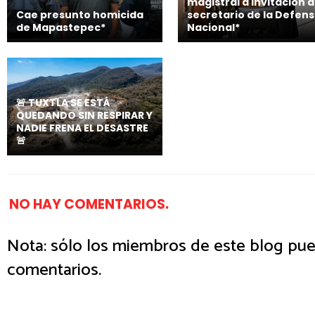
magistral a invitación d
Cae presunto homicida
secretario de la Defen
de Mapastepec*
Nacional*
🚨 TUXTLA SE ESTÁ
QUEDANDO SIN RESPIRAR Y
NADIE FRENA EL DESASTRE
🚨
NO HAY COMENTARIOS.
Nota: sólo los miembros de este blog pue
comentarios.