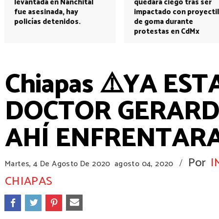
levantada en Nanchital
quedará ciego tras ser
fue asesinada, hay
impactado con proyectil
policías detenidos.
de goma durante
protestas en CdMx
Chiapas ⚠️YA EST
DOCTOR GERARDO
AHÍ ENFRENTARA
Por
I
/
Martes, 4 De Agosto De 2020
agosto 04, 2020
CHIAPAS