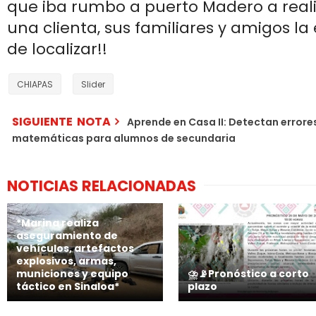
que iba rumbo a puerto Madero a reali
una clienta, sus familiares y amigos la
de localizar!!
CHIAPAS
Slider
SIGUIENTE NOTA
Aprende en Casa II: Detectan errore
matemáticas para alumnos de secundaria
NOTICIAS RELACIONADAS
*Marina realiza
aseguramiento de
vehículos, artefactos
explosivos, armas,
municiones y equipo
⛈️📡Pronóstico a corto
táctico en Sinaloa*
plazo