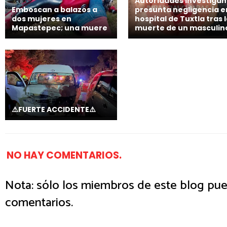
Autoridades investigan
Emboscan a balazos a
presunta negligencia e
dos mujeres en
hospital de Tuxtla tras 
Mapastepec; una muere
muerte de un masculin
⚠️FUERTE ACCIDENTE⚠️
NO HAY COMENTARIOS.
Nota: sólo los miembros de este blog pue
comentarios.