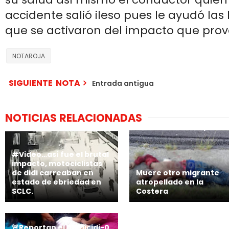
accidente salió ileso pues le ayudó las 
que se activaron del impacto que prov
NOTAROJA
SIGUIENTE NOTA
Entrada antigua
NOTICIAS RELACIONADAS
#Video…así fue el brutal
impacto, motociclistas
de didi carreaban en
Muere otro migrante
estado de ebriedad en
atropellado en la
SCLC.
Costera
🚨Reportan el h0micidi-0