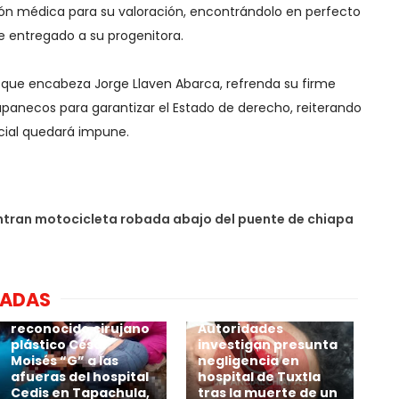
ión médica para su valoración, encontrándolo en perfecto
ue entregado a su progenitora.
o, que encabeza Jorge Llaven Abarca, refrenda su firme
panecos para garantizar el Estado de derecho, reiterando
cial quedará impune.
tran motocicleta robada abajo del puente de chiapa
NADAS
🚨Reportan el
h0micidi-0 del
reconocido cirujano
Autoridades
plástico César
investigan presunta
Moisés “G” a las
negligencia en
afueras del hospital
hospital de Tuxtla
Cedis en Tapachula,
tras la muerte de un