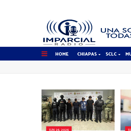
HOME
CHIAPAS
SCLC
MU
JUN 26, 2026
J