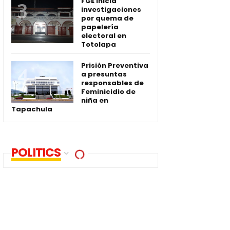
FGE inicia
investigaciones
por quema de
papelería
electoral en
Totolapa
Prisión Preventiva
a presuntas
responsables de
Feminicidio de
niña en
Tapachula
POLITICS