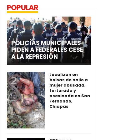
POPULAR
POLICÍAS MUNICIPALES
PIDEN A FEDERALES CESE
A LA REPRESIÓN
Localizan en
bolsas de nailo a
mujer abusada,
torturada y
asesinada en San
Fernando,
Chiapas