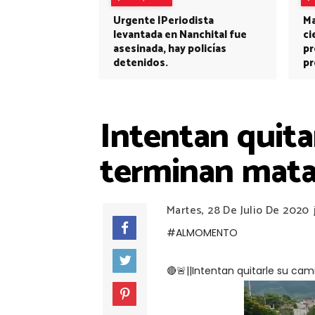
Urgente |Periodista
Ma
levantada en Nanchital fue
ci
asesinada, hay policías
pr
detenidos.
pr
Intentan quita
terminan mata
Martes, 28 De Julio De 2020
#ALMOMENTO
🔴🚨||Intentan quitarle su c