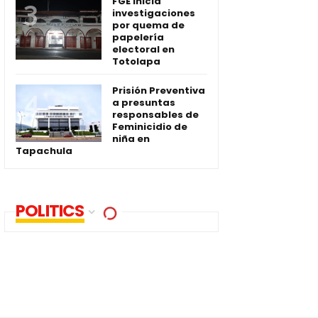
FGE inicia
investigaciones
por quema de
papelería
electoral en
Totolapa
Prisión Preventiva
a presuntas
responsables de
Feminicidio de
niña en
Tapachula
POLITICS