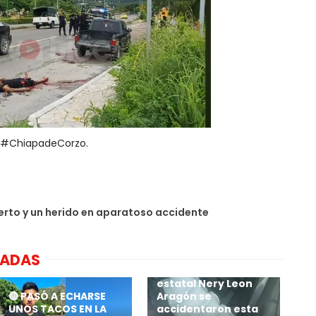
a-#ChiapadeCorzo.
rto y un herido en aparatoso accidente
Elementos de la
NADAS
#FGR en Chiapas
cargo del Delegado
estatal Nery Leon
🔴 PASÓ A ECHARSE
Aragón se
UNOS TACOS EN LA
accidentaron esta