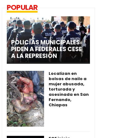
POPULAR
POLICÍAS MUNICIPALES
PIDEN A FEDERALES CESE
A LA REPRESIÓN
Localizan en
bolsas de nailo a
mujer abusada,
torturada y
asesinada en San
Fernando,
Chiapas