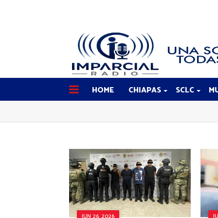
HOME
CHIAPAS
SCLC
MU
JUN 26, 2026
J