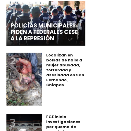
POLICÍAS MUNICIPALES
PIDEN A FEDERALES CESE
A LA REPRESIÓN
Localizan en
bolsas de nailo a
mujer abusada,
torturada y
asesinada en San
Fernando,
Chiapas
FGE inicia
investigaciones
por quema de