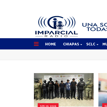
HOME
CHIAPAS
SCLC
MU
JUN 26, 2026
J