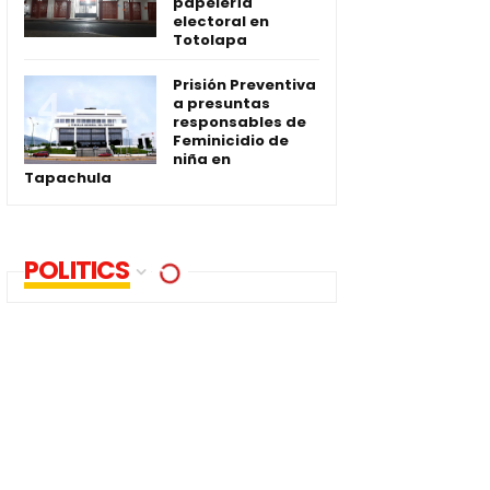
papelería
electoral en
Totolapa
Prisión Preventiva
a presuntas
responsables de
Feminicidio de
niña en
Tapachula
POLITICS