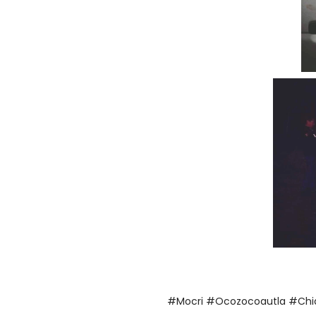
#Mocri #Ocozocoautla #Chi