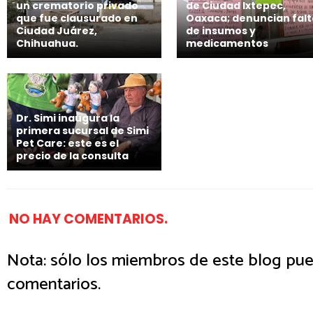
un crematorio privado
de Ciudad Ixtepec,
que fue clausurado en
Oaxaca; denuncian falt
Ciudad Juárez,
de insumos y
Chihuahua.
medicamentos
Dr. Simi inaugura la
primera sucursal de Simi
Pet Care: este es el
precio de la consulta
NO HAY COMENTARIOS.
Nota: sólo los miembros de este blog pue
comentarios.