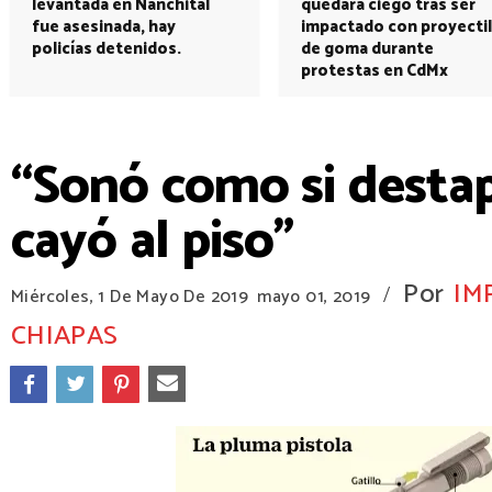
levantada en Nanchital
quedará ciego tras ser
fue asesinada, hay
impactado con proyectil
policías detenidos.
de goma durante
protestas en CdMx
“Sonó como si destap
cayó al piso”
Por
IM
/
Miércoles, 1 De Mayo De 2019
mayo 01, 2019
CHIAPAS