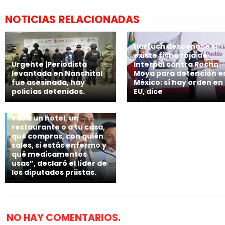
NOTICIAS RELACIONADAS
Harfuch desconoce si
existe ficha roja de
Urgente |Periodista
Interpol contra Rocha
levantada en Nanchital
Moya para detención e
fue asesinada, hay
México; sí hay orden en
policías detenidos.
EU, dice
🗣 “Las autoridades
sabrán dónde estás, si
vas a un hotel, un
restaurante o a tu casa,
qué compras, con quién
sales, si estás enfermo y
qué medicamentos
usas”, declaró el líder de
los diputados priistas.
NO HAY COMENTARIOS.